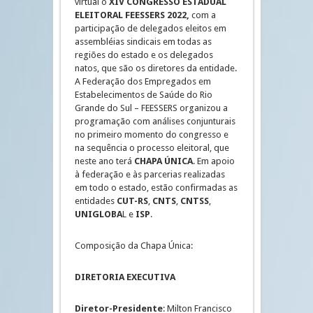
virtual o
XIV CONGRESSO ESTADUAL
ELEITORAL FEESSERS 2022,
com a
participação de delegados eleitos em
assembléias sindicais em todas as
regiões do estado e os delegados
natos, que são os diretores da entidade.
A Federação dos Empregados em
Estabelecimentos de Saúde do Rio
Grande do Sul – FEESSERS organizou a
programação com análises conjunturais
no primeiro momento do congresso e
na sequência o processo eleitoral, que
neste ano terá
CHAPA ÚNICA
. Em apoio
à federação e às parcerias realizadas
em todo o estado, estão confirmadas as
entidades
CUT-RS
,
CNTS
,
CNTSS
,
UNIGLOBA
L e
ISP
.
Composição da Chapa Única:
DIRETORIA EXECUTIVA
Diretor-Presidente
: Milton Francisco