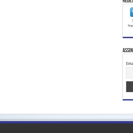
Redes
Seg
Assi
Ema