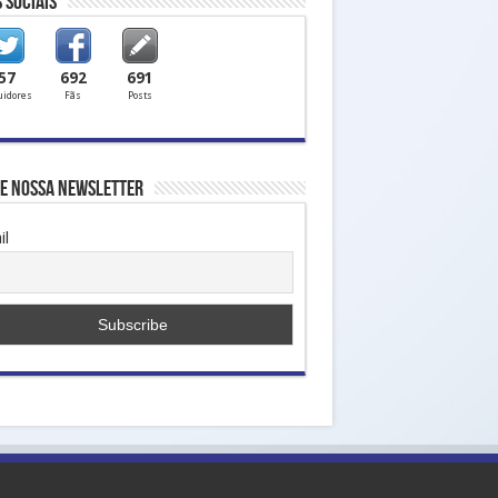
 Sociais
57
692
691
uidores
Fãs
Posts
ne nossa Newsletter
il