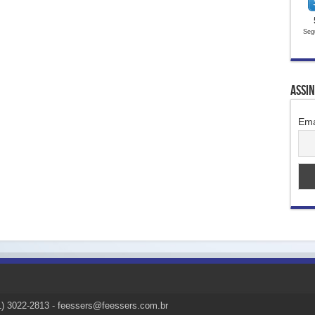
Seg
Assi
Ema
51) 3022-2813 - feessers@feessers.com.br