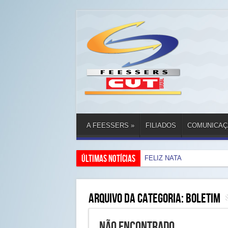
A FEESSERS
»
FILIADOS
COMUNICAÇ
Últimas Notícias
FELIZ NATAL E UM G
Arquivo da categoria:
BOLETIM
Não Encontrado