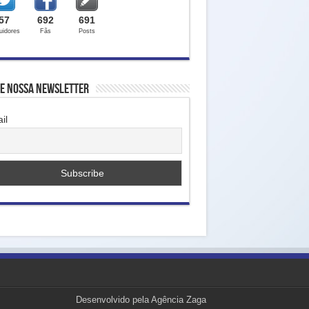
57
692
691
uidores
Fãs
Posts
ne nossa Newsletter
il
Desenvolvido pela Agência Zaga