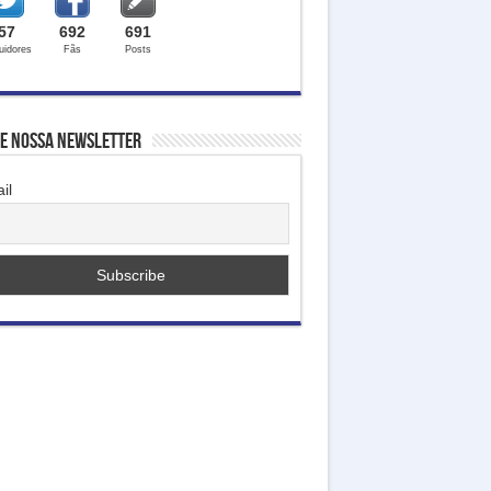
57
692
691
uidores
Fãs
Posts
ne nossa Newsletter
il