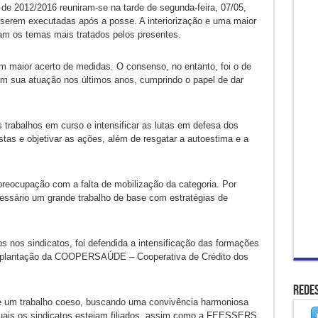
 de 2012/2016 reuniram-se na tarde de segunda-feira, 07/05,
s a serem executadas após a posse. A interiorização e uma maior
m os temas mais tratados pelos presentes.
m maior acerto de medidas. O consenso, no entanto, foi o de
m sua atuação nos últimos anos, cumprindo o papel de dar
 trabalhos em curso e intensificar as lutas em defesa dos
tas e objetivar as ações, além de resgatar a autoestima e a
preocupação com a falta de mobilização da categoria. Por
cessário um grande trabalho de base com estratégias de
 nos sindicatos, foi defendida a intensificação das formações
 implantação da COOPERSAÚDE – Cooperativa de Crédito dos
Redes
e um trabalho coeso, buscando uma convivência harmoniosa
 quais os sindicatos estejam filiados, assim como a FEESSERS