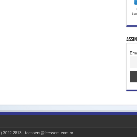
Seg
Assi
Ema
51) 3022-2813 - feessers@feessers.com.br