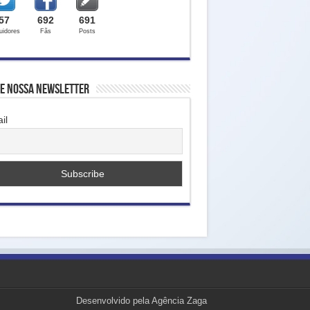
57
692
691
uidores
Fãs
Posts
ne nossa Newsletter
il
Desenvolvido pela Agência Zaga